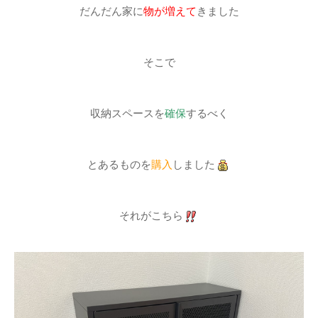
だんだん家に
物が増えて
きました
そこで
収納スペースを
確保
するべく
とあるものを
購入
しました
それがこちら