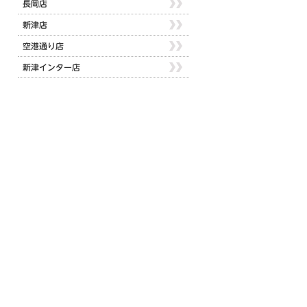
長岡店
新津店
空港通り店
新津インター店