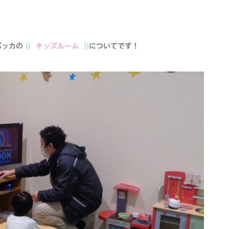
バッカの
((
キッズルーム
))
についてです！