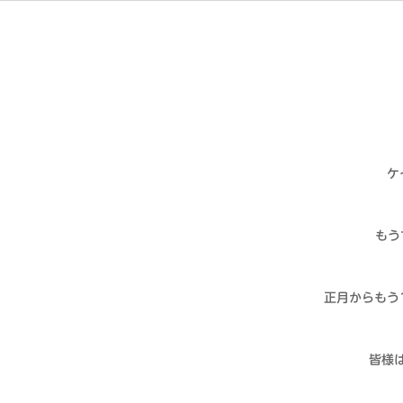
ケ
もう
正月からもう
皆様