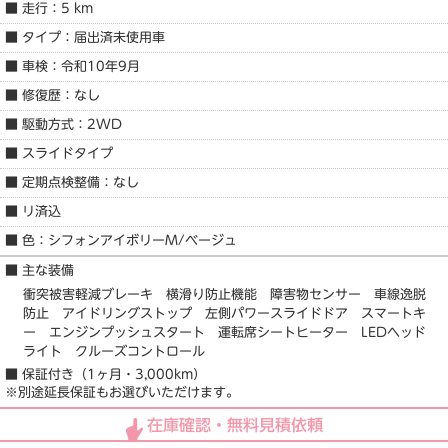
■ 走行：5 km
■ タイプ：届出済未使用車
■ 車検：令和10年9月
■ 修復歴：なし
■ 駆動方式：2WD
■ スライドタイプ
■ 定期点検整備：なし
■ リ済込
■ 色：シフォンアイボリーM/ベージュ
■ 主な装備
衝突被害軽減ブレーキ 横滑り防止機能 障害物センサー 車線逸脱
防止 アイドリングストップ 左側パワースライドドア スマートキ
ー エンジンプッシュスタート 運転席シートヒーター LEDヘッド
ライト クルーズコントロール
■ 保証付き（1ヶ月・3,000km）
※別途延長保証もお選びいただけます。
在庫確認・無料見積依頼