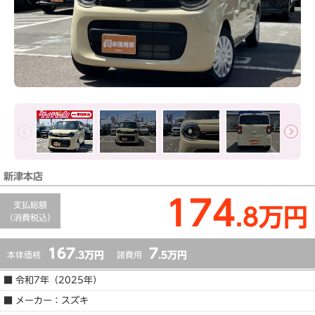
1
/
32
新津本店
174
支払総額
.8万円
（消費税込）
167
7
本体価格
.3万円
諸費用
.5万円
■ 令和7年（2025年）
■ メーカー：スズキ